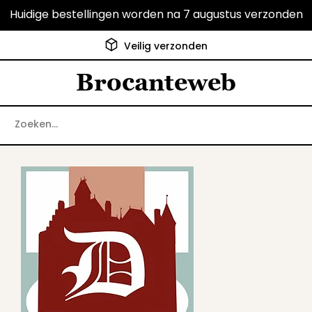
Huidige bestellingen worden na 7 augustus verzonden
Klanten geven ons een 9.6
Brocanteweb