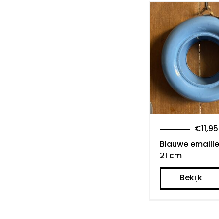
€
11,95
Blauwe emaille
21 cm
Bekijk