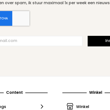
en over spam, ik stuur maximaal 1x per week een nieuwsb
In
Content
Winkel
ogs
Winkel