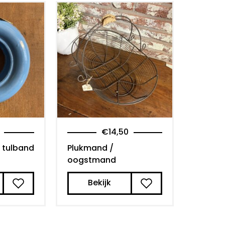
€
14,50
 tulband
Plukmand /
oogstmand
Bekijk