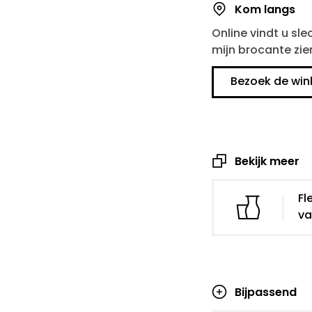
Kom langs
Online vindt u sle
mijn brocante zie
Bezoek de win
Bekijk meer
Fl
va
Bijpassend