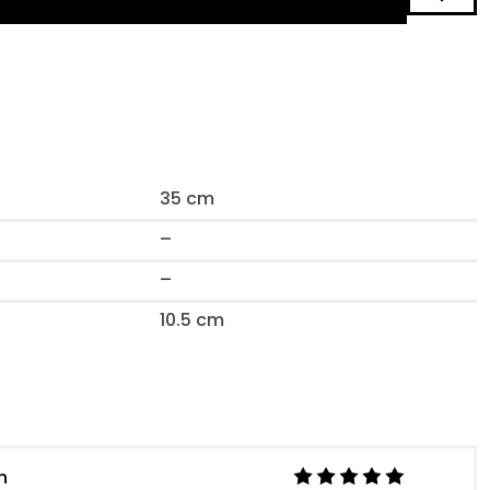
35 cm
–
–
10.5 cm
n
stra
Loo