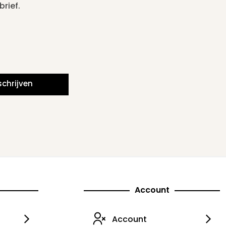
rief.
schrijven
Account
Account