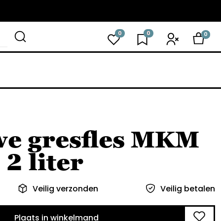
0
0
0
we gresfles MKM
 2 liter
Veilig verzonden
Veilig betalen
Plaats in winkelmand