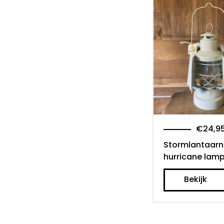
€
24,9
Stormlantaarn
hurricane lam
Bekijk