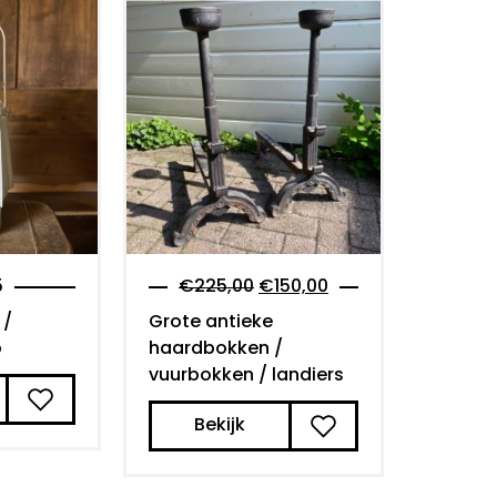
5
€
225,00
€
150,00
 /
Grote antieke
p
haardbokken /
vuurbokken / landiers
Bekijk