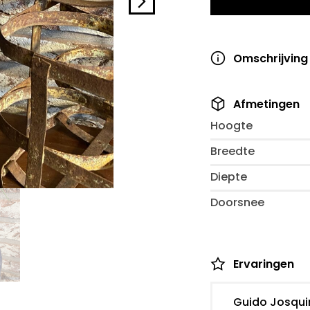
Omschrijving
Afmetingen
Hoogte
Breedte
Diepte
Doorsnee
Ervaringen
Guido Josqui
Jolanda Hiem
Lisa Muller
Janina
Gina van der 
Jacky Fleer
Anton Post