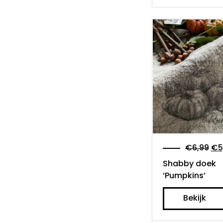
€
6,99
€
5
Shabby doek
‘Pumpkins’
Bekijk