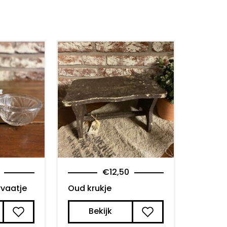
€
12,50
rvaatje
Oud krukje
Bekijk