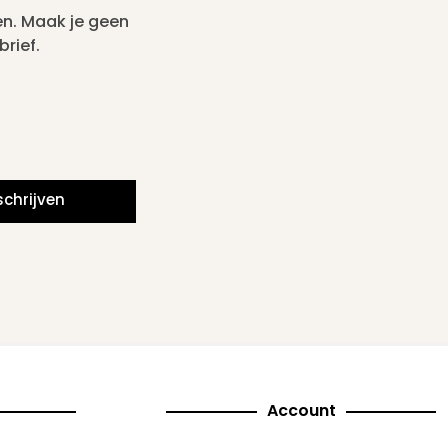
en. Maak je geen
rief.
schrijven
Account