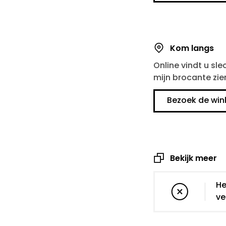
Kom langs
Online vindt u sle
mijn brocante zie
Bezoek de win
Bekijk meer
He
ve